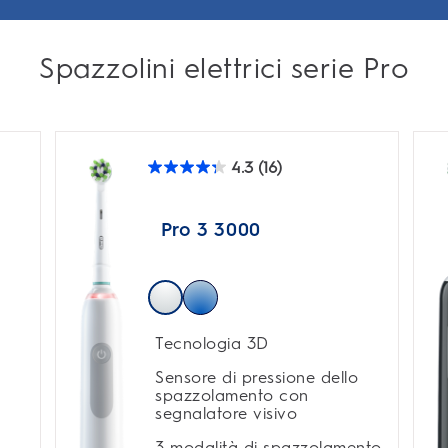
Spazzolini elettrici serie Pro
4.3
(16)
4.3
su
5
stelle.
Pro 3 3000
16
recensioni
Tecnologia 3D
Sensore di pressione dello
spazzolamento con
segnalatore visivo
3 modalità di spazzolamento