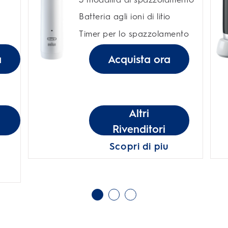
Batteria agli ioni di litio
Timer per lo spazzolamento
a
Acquista ora
Altri
Rivenditori
Scopri di piu