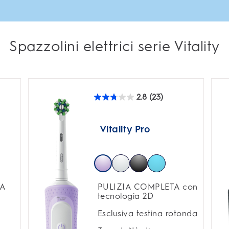
Spazzolini elettrici serie Vitality
2.8
(23)
2.8
su
5
stelle.
Vitality Pro
23
recensioni
TA
PULIZIA COMPLETA con
tecnologia 2D
Esclusiva testina rotonda