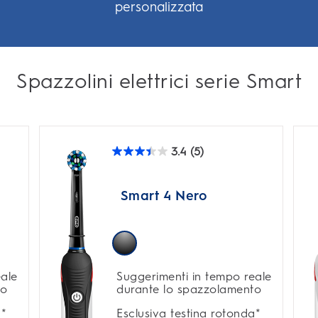
personalizzata
Spazzolini elettrici serie Smart
3.4
(5)
3.4
su
5
stelle.
Smart 4 Nero
5
recensioni
eale
Suggerimenti in tempo reale
to
durante lo spazzolamento
a*
Esclusiva testina rotonda*