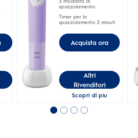
3 modalità di
spazzolamento
2
Timer per lo
spazzolamento 2 minuti
a
Acquista ora
Altri
Rivenditori
Scopri di piu